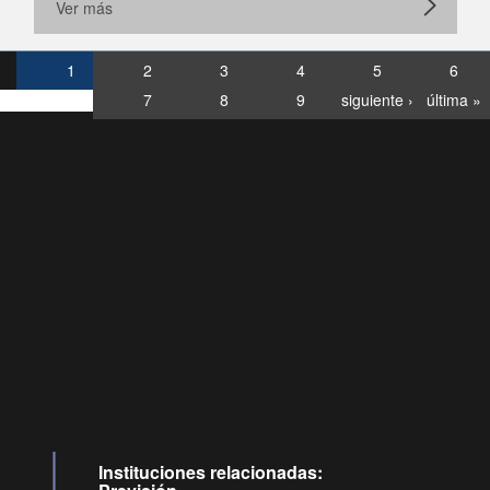
Ver más
1
2
3
4
5
6
7
8
9
siguiente ›
última »
Consultas
Buzón
por:
Ciudadano
6007120028, ✽8088
y
Videollamadas
Instituciones relacionadas: