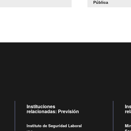
Pública
Centro de llamadas: 6007120028, Celular ✽8088 de lun
09:00 a 18:00 horas y viernes de 09:00 a 17:00 horas.
Videollamadas
de lunes a viernes de 09:00 a 17:00 hor
Instituciones
In
relacionadas: Previsión
re
Instituto de Seguridad Laboral
Min
Soc