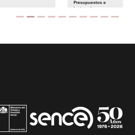
Presupuestos e
instrucciones
presuspuetarias