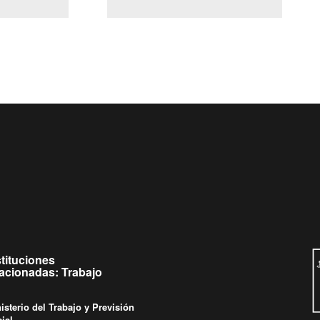
(Servicio Civil)
y Ley Lobby
es a jueves de
Ingrese su consulta al
Buzón Ciudadano
as.
stituciones
lacionadas: Trabajo
isterio del Trabajo y Previsión
ial