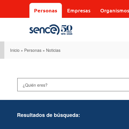
Pasar
al
Personas
Empresas
Organismo
contenido
principal
Inicio
»
Personas
»
Noticias
Resultados de búsqueda: