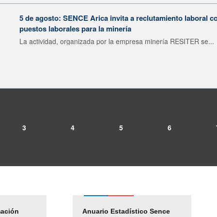
5 de agosto: SENCE Arica invita a reclutamiento laboral c
puestos laborales para la minería
La actividad, organizada por la empresa minería RESITER se...
3
4
5
6
mación
Empleos Públicos
Anuario Estadístico Sence
Solicitud Audiencias