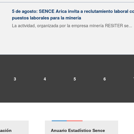
5 de agosto: SENCE Arica invita a reclutamiento laboral c
puestos laborales para la minería
La actividad, organizada por la empresa minería RESITER se...
3
4
5
6
mación
Empleos Públicos
Anuario Estadístico Sence
Solicitud Audiencias