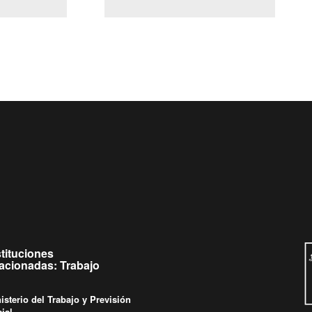
(Servicio Civil)
y Ley Lobby
 jueves de
Ingrese su consulta al
Buzón Ciudadano
stituciones
lacionadas: Trabajo
isterio del Trabajo y Previsión
ial