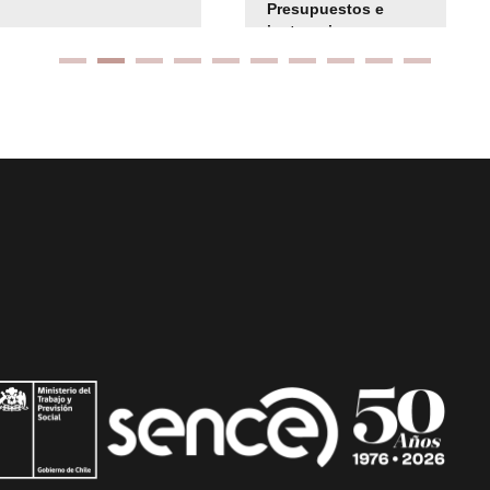
Presupuestos e
instrucciones
presuspuetarias