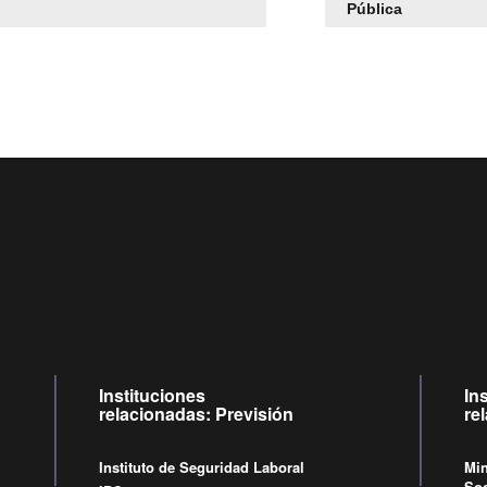
Pública
Centro de llamadas: 6007120028, Celular ✽8088 de lunes a
09:00 a 18:00 horas y viernes de 09:00 a 17:00 horas.
Videollamadas
de lunes a viernes de 09:00 a 17:00 horas.
Instituciones
In
relacionadas: Previsión
re
Instituto de Seguridad Laboral
Min
Soc