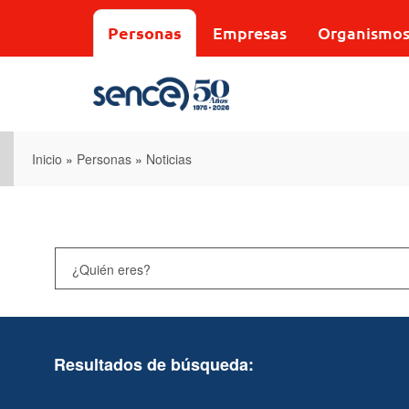
Pasar
al
Personas
Empresas
Organismo
contenido
principal
Inicio
»
Personas
»
Noticias
Resultados de búsqueda: