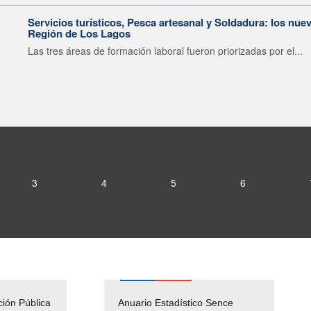
Servicios turísticos, Pesca artesanal y Soldadura: los nu
Región de Los Lagos
Las tres áreas de formación laboral fueron priorizadas por el...
3
4
5
6
ción Pública
Empleos Públicos
Anuario Estadístico Sence
Solicitud Audiencias y