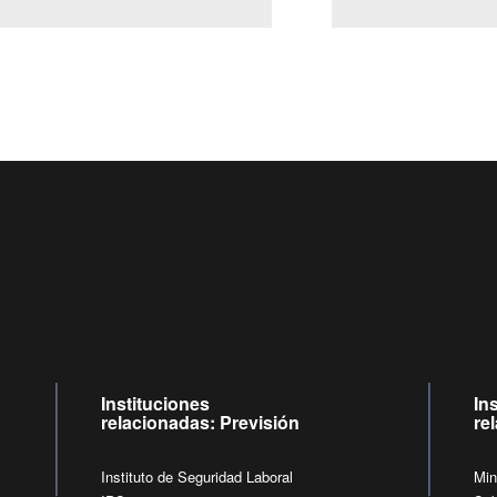
Centro de llamadas: 6007120028, Celular ✽8088 de lunes a j
09:00 a 18:00 horas y viernes de 09:00 a 17:00 horas.
de lunes a viernes de 09:00 a 17:00 horas.
Videollamadas
Instituciones
In
relacionadas: Previsión
re
Instituto de Seguridad Laboral
Min