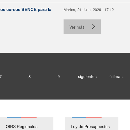
evos cursos SENCE para la
Martes, 21 Julio, 2026 - 17:12
Ver más
7
8
9
siguiente ›
última »
OIRS Regionales
Ley de Presupuestos