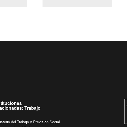
(Servicio Civil)
Ley Lobby
ueves de
Ingrese su consulta al
Buzón Ciudadano
stituciones
lacionadas: Trabajo
isterio del Trabajo y Previsión Social