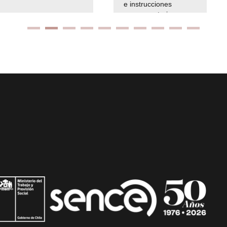
e instrucciones
presuspuetarias