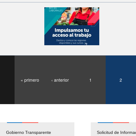
« primero
‹ anterior
1
2
Gobierno Transparente
Pago Proveedores
Solicitud de Informa