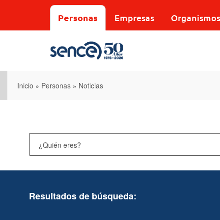
Pasar
al
Personas
Empresas
Organismo
contenido
principal
Inicio
»
Personas
»
Noticias
Resultados de búsqueda: