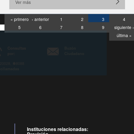
Ver más
« primero
‹ anterior
1
2
3
4
5
6
7
8
9
siguiente ›
última »
Consultas
Buzón
por:
Ciudadano
6007120028, ✽8088
y
Videollamadas
Instituciones relacionadas: