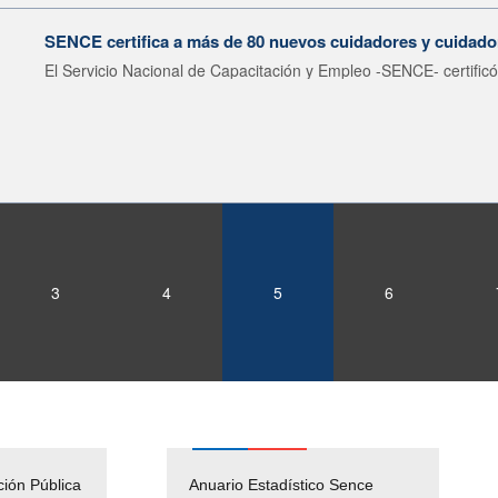
SENCE certifica a más de 80 nuevos cuidadores y cuidador
El Servicio Nacional de Capacitación y Empleo -SENCE- certificó
3
4
5
6
ción Pública
Empleos Públicos
Anuario Estadístico Sence
Solicitud Audiencias y