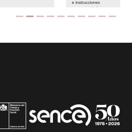
e instrucciones
presuspuetarias