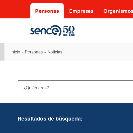
Pasar
al
Personas
Empresas
Organismo
contenido
principal
Inicio
»
Personas
»
Noticias
Resultados de búsqueda: