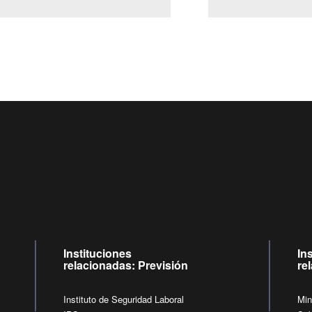
Centro de llamadas: 6007120028, Celular ✽8088 de lunes a jueves de
09:00 a 18:00 horas y viernes de 09:00 a 17:00 horas.
de lunes a viernes de 09:00 a 17:00 horas.
Videollamadas
Instituciones
In
relacionadas: Previsión
re
Instituto de Seguridad Laboral
Min