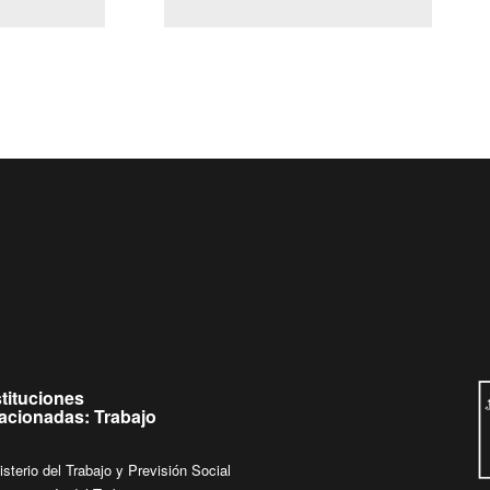
(Servicio Civil)
Ley Lobby
Ingrese su consulta al
Buzón Ciudadano
stituciones
lacionadas: Trabajo
isterio del Trabajo y Previsión Social