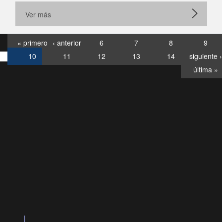
Ver más
« primero
‹ anterior
6
7
8
9
10
11
12
13
14
siguiente ›
última »
Consultas
Buzón
por:
Ciudadano
6007120028, ✽8088
y
Videollamadas