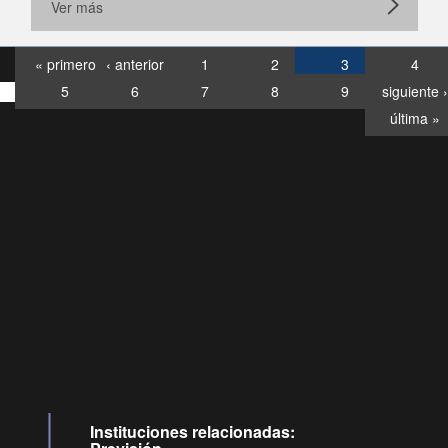
Ver más
« primero
‹ anterior
1
2
3
4
5
6
7
8
9
siguiente ›
última »
Consultas
Buzón
por:
Ciudadano
6007120028, ✽8088
y
Videollamadas
Instituciones relacionadas: