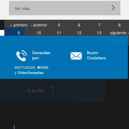
Ver más
« primero
‹ anterior
5
6
7
8
9
10
11
12
13
siguiente ›
última »
Consultas
Buzón
por:
Ciudadano
6007120028, ✽8088
y
Videollamadas
Ir arriba