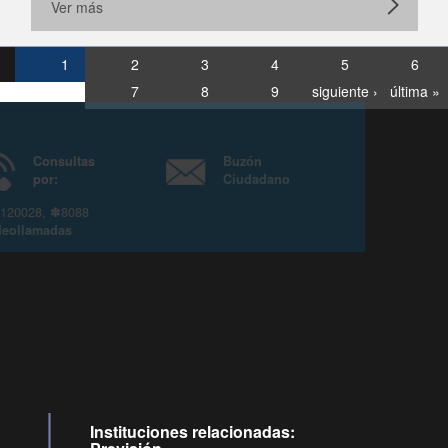
Ver más
1
2
3
4
5
6
7
8
9
siguiente ›
última »
Consultas
Buzón
por:
Ciudadano
6007120028, ✽8088
y
Videollamadas
Instituciones relacionadas: