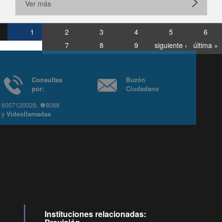
Ver más
1
2
3
4
5
6
7
8
9
siguiente ›
última »
Consultas
Buzón
por:
Ciudadano
6007120028, ✽8088
y
Videollamadas
Ir arriba
Instituciones relacionadas: