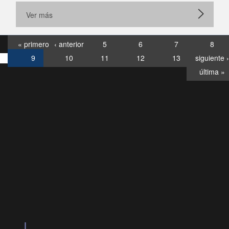
Ver más
« primero
‹ anterior
5
6
7
8
9
10
11
12
13
siguiente ›
última »
Consultas
Buzón
por:
Ciudadano
6007120028, ✽8088
y
Videollamadas