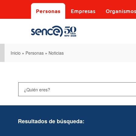
Pasar
al
Personas
Empresas
Organismo
contenido
principal
Inicio
»
Personas
»
Noticias
Resultados de búsqueda: