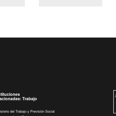
(Servicio Civil)
Ley Lobby
de
Ingrese su consulta al
Buzón Ciudadano
stituciones
lacionadas: Trabajo
isterio del Trabajo y Previsión Social