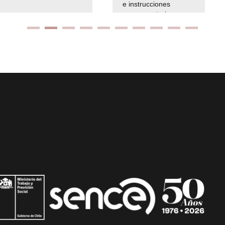
e instrucciones
presuspuetarias