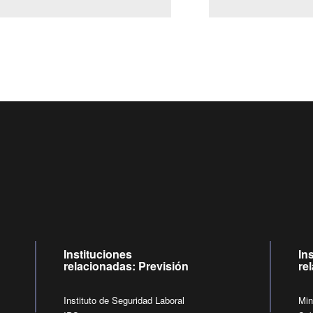
Centro de llamadas: 6007120028, Celular ✽8088 de lunes a jueves 
09:00 a 18:00 horas y viernes de 09:00 a 17:00 horas.
de lunes a viernes de 09:00 a 17:00 horas.
Videollamadas
Instituciones
In
relacionadas: Previsión
re
Instituto de Seguridad Laboral
Min