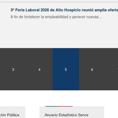
3ª Feria Laboral 2026 de Alto Hospicio reunió amplia ofert
A fin de fortalecer la empleabilidad y generar nuevas...
3
4
5
6
ción Pública
Empleos Públicos
Anuario Estadístico Sence
Solicitud Audiencias y