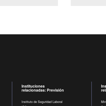
Centro de llamadas: 6007120028, Celular ✽8088 de lunes a ju
09:00 a 18:00 horas y viernes de 09:00 a 17:00 horas.
de lunes a viernes de 09:00 a 17:00 horas.
Videollamadas
Instituciones
In
relacionadas: Previsión
re
Instituto de Seguridad Laboral
Min