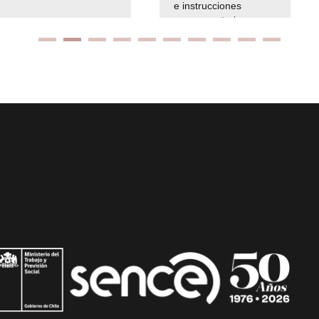
e instrucciones
presuspuetarias