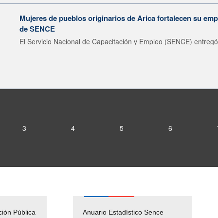
Mujeres de pueblos originarios de Arica fortalecen su emp
de SENCE
El Servicio Nacional de Capacitación y Empleo (SENCE) entregó 
3
4
5
6
ción Pública
Empleos Públicos
Anuario Estadístico Sence
Solicitud Audiencias y