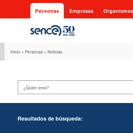
Pasar
al
Personas
Empresas
Organismo
contenido
principal
Inicio
»
Personas
»
Noticias
Resultados de búsqueda: