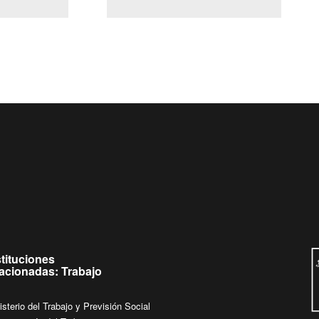
(Servicio Civil)
Ley Lobby
eves de
Ingrese su consulta al
Buzón Ciudadano
stituciones
lacionadas: Trabajo
isterio del Trabajo y Previsión Social