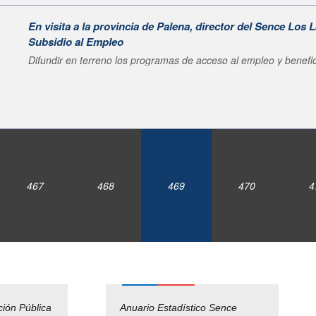
En visita a la provincia de Palena, director del Sence Los 
Subsidio al Empleo
Difundir en terreno los programas de acceso al empleo y benefic
467
468
469
470
4
ción Pública
Empleos Públicos
Anuario Estadístico Sence
Solicitud Audiencias y