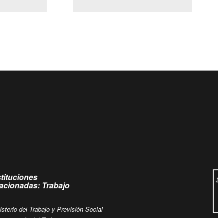
(Servicio Civil)
Ley Lobby
s de
Ingrese su consulta al
Buzón Ciudadano
stituciones
lacionadas: Trabajo
isterio del Trabajo y Previsión Social