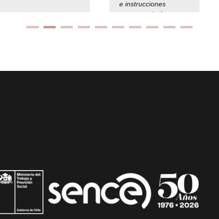
e instrucciones
presuspuetarias