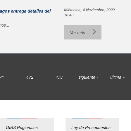
Miércoles, 4 Noviembre, 2020 -
Lagos entrega detalles del
10:43
ios...
Ver más
71
472
473
siguiente ›
última »
OIRS Regionales
Ley de Presupuestos