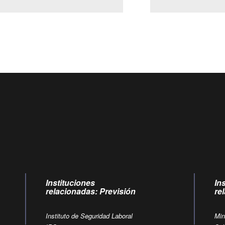
Centro de llamadas: 6007120028, Celular ✽8088 de lunes a jueve
09:00 a 18:00 horas y viernes de 09:00 a 17:00 horas.
Videollamadas
de lunes a viernes de 09:00 a 17:00 horas.
Instituciones
In
relacionadas: Previsión
re
Instituto de Seguridad Laboral
Min