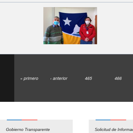
« primero
‹ anterior
465
466
Gobierno Transparente
Pago Proveedores
Solicitud de Informa