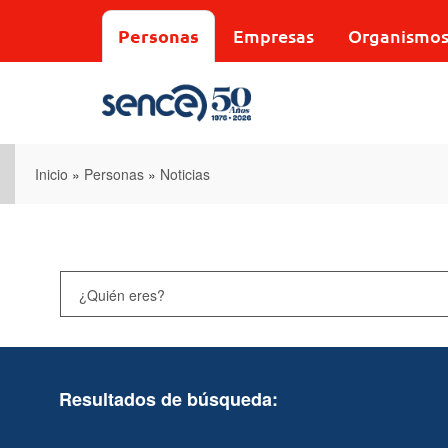
Pasar
al
Personas
Empresas
Organismo
contenido
principal
Inicio
»
Personas
»
Noticias
Resultados de búsqueda: