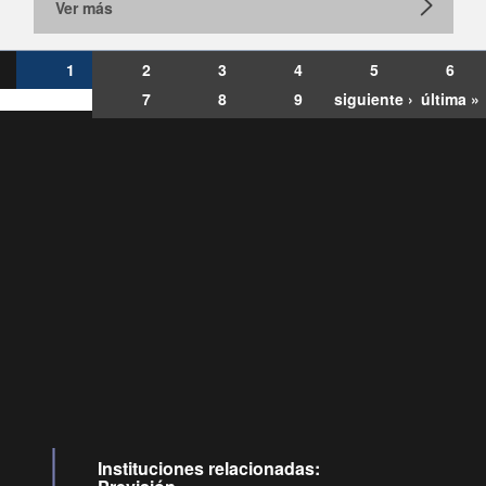
Ver más
1
2
3
4
5
6
7
8
9
siguiente ›
última »
Consultas
Buzón
por:
Ciudadano
6007120028, ✽8088
y
Videollamadas
Instituciones relacionadas: