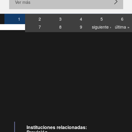
Ver más
1
2
3
4
5
6
7
8
9
siguiente ›
última »
Consultas
Buzón
por:
Ciudadano
6007120028, ✽8088
y
Videollamadas
Instituciones relacionadas: