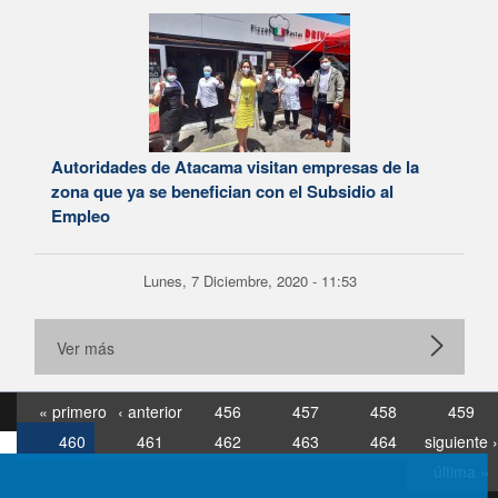
Autoridades de Atacama visitan empresas de la
zona que ya se benefician con el Subsidio al
Empleo
Lunes, 7 Diciembre, 2020 - 11:53
Ver más
« primero
‹ anterior
456
457
458
459
460
461
462
463
464
siguiente ›
última »