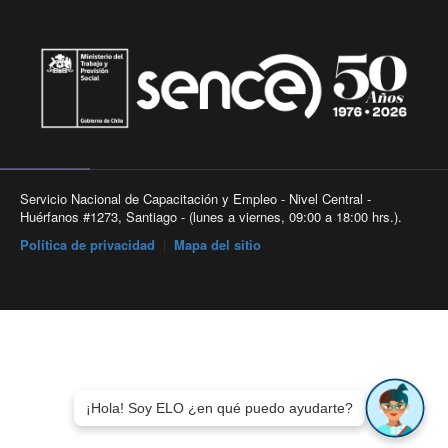
Servicio Nacional de Capacitación y Empleo - Nivel Central -
Huérfanos #1273, Santiago - (lunes a viernes, 09:00 a 18:00 hrs.).
Política de privacidad
|
Mapa del sitio
¡Hola! Soy ELO ¿en qué puedo ayudarte?