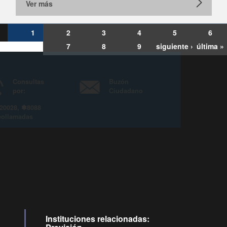
Ver más
1
2
3
4
5
6
7
8
9
siguiente ›
última »
Consultas
Buzón
por:
Ciudadano
6007120028, ✽8088
y
Videollamadas
Instituciones relacionadas: