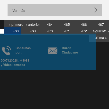
Ver más
« primero
‹ anterior
464
465
466
467
468
469
470
471
472
siguiente ›
última »
Consultas
Buzón
por:
Ciudadano
6007120028, ✽8088
y
Videollamadas
Ir arriba