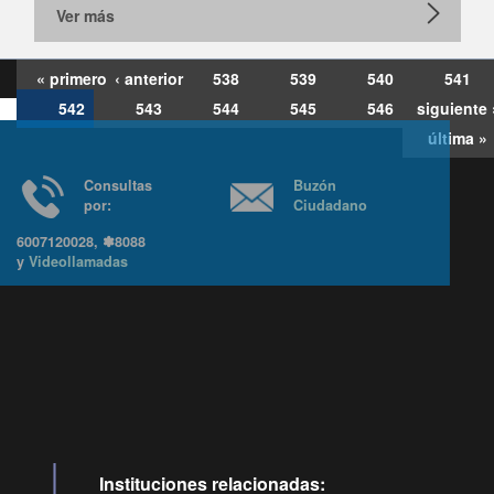
Ver más
« primero
‹ anterior
538
539
540
541
542
543
544
545
546
siguiente 
última »
Consultas
Buzón
por:
Ciudadano
6007120028, ✽8088
y
Videollamadas
Ir arriba
Instituciones relacionadas: