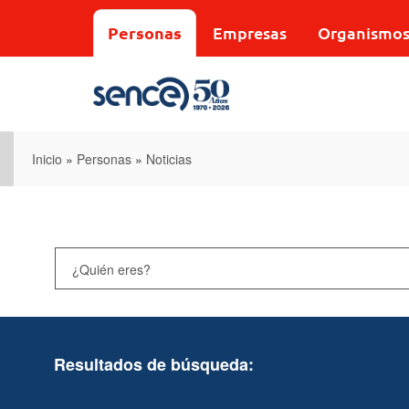
Pasar
al
Personas
Empresas
Organismo
contenido
principal
Inicio
»
Personas
»
Noticias
Resultados de búsqueda: