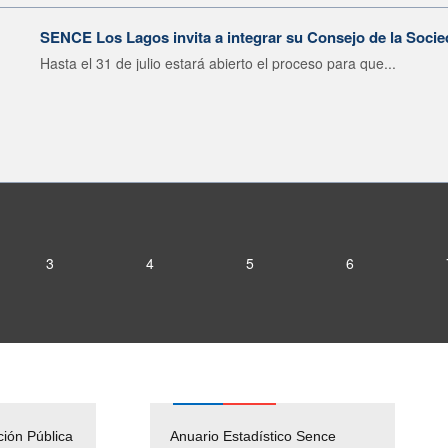
SENCE Los Lagos invita a integrar su Consejo de la Socie
Hasta el 31 de julio estará abierto el proceso para que...
3
4
5
6
ción Pública
Empleos Públicos
Anuario Estadístico Sence
Solicitud Audiencias y