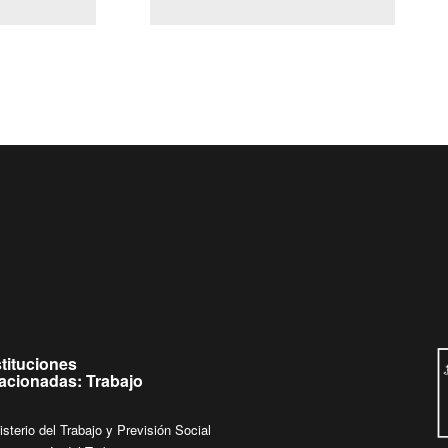
(Servicio Civil)
Ley Lobby
 jueves de
Ingrese su consulta al
Buzón Ciudadano
stituciones
lacionadas: Trabajo
isterio del Trabajo y Previsión Social