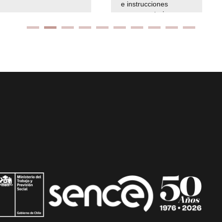
e instrucciones
presuspuetarias