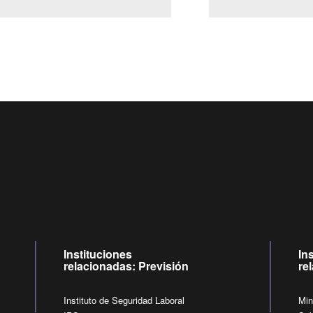
Centro de llamadas: 6007120028, Celular ✽8088 de lunes a
09:00 a 18:00 horas y viernes de 09:00 a 17:00 horas.
de lunes a viernes de 09:00 a 17:00 horas.
Videollamadas
Instituciones
In
relacionadas: Previsión
re
Instituto de Seguridad Laboral
Min