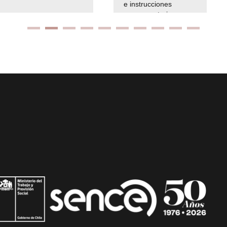
e instrucciones
presuspuetarias