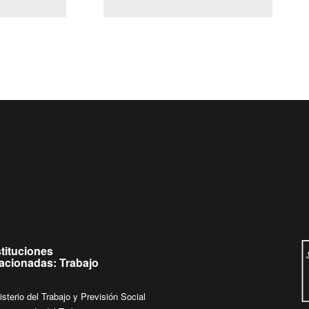
(Servicio Civil)
Ley Lobby
a jueves de
Ingrese su consulta al
Buzón Ciudadano
stituciones
lacionadas: Trabajo
isterio del Trabajo y Previsión Social