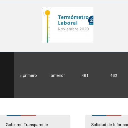
« primero
‹ anterior
461
462
Gobierno Transparente
Pago Proveedores
Solicitud de Informa