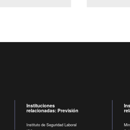
Centro de llamadas: 6007120028, Celular ✽8088 de lunes 
09:00 a 18:00 horas y viernes de 09:00 a 17:00 horas.
de lunes a viernes de 09:00 a 17:00 horas.
Videollamadas
Instituciones
In
relacionadas: Previsión
re
Instituto de Seguridad Laboral
Min