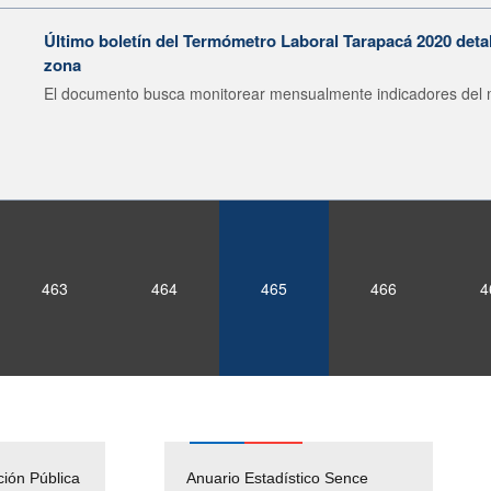
Último boletín del Termómetro Laboral Tarapacá 2020 detal
zona
El documento busca monitorear mensualmente indicadores del 
463
464
465
466
4
ción Pública
Empleos Públicos
Anuario Estadístico Sence
Solicitud Audiencias y