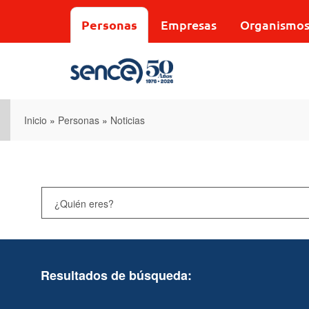
Pasar
al
Personas
Empresas
Organismo
contenido
principal
Inicio
»
Personas
»
Noticias
Resultados de búsqueda: