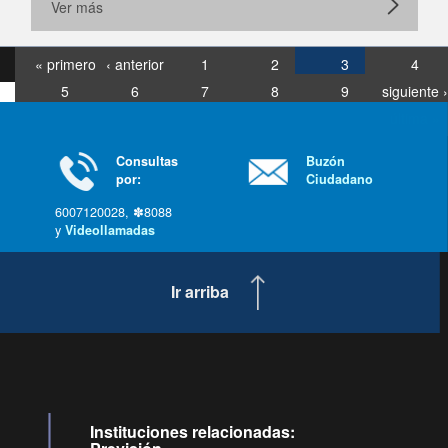
Ver más
« primero
‹ anterior
1
2
3
4
5
6
7
8
9
siguiente ›
última »
Consultas
Buzón
por:
Ciudadano
6007120028, ✽8088
y
Videollamadas
Ir arriba
Instituciones relacionadas: