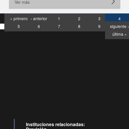
Ver más
« primero
‹ anterior
1
2
3
4
5
6
7
8
9
siguiente ›
última »
Consultas
Buzón
por:
Ciudadano
6007120028, ✽8088
y
Videollamadas
Instituciones relacionadas: