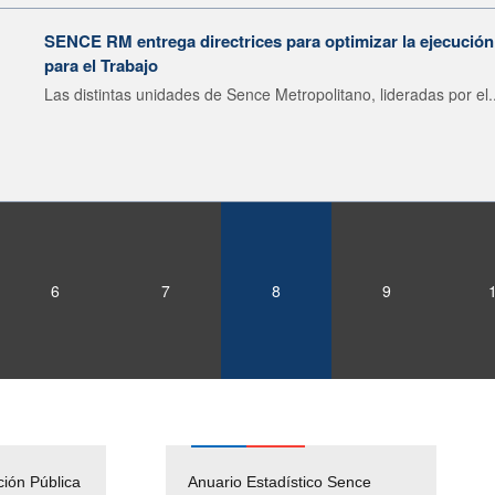
SENCE RM entrega directrices para optimizar la ejecució
para el Trabajo
Las distintas unidades de Sence Metropolitano, lideradas por el..
6
7
8
9
ción Pública
Empleos Públicos
Anuario Estadístico Sence
Solicitud Audiencias y