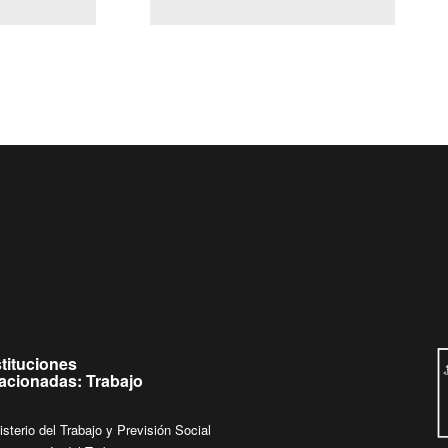
(Servicio Civil)
Ley Lobby
eves de
Ingrese su consulta al
Buzón Ciudadano
stituciones
lacionadas: Trabajo
isterio del Trabajo y Previsión Social