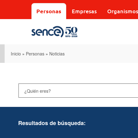
Pasar
al
Personas
Empresas
Organismo
contenido
principal
Inicio
»
Personas
»
Noticias
Resultados de búsqueda: