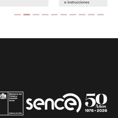
e instrucciones
presuspuetarias