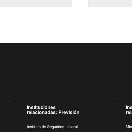
Centro de llamadas: 6007120028, Celular ✽8088 de lunes a ju
09:00 a 18:00 horas y viernes de 09:00 a 17:00 horas.
de lunes a viernes de 09:00 a 17:00 horas.
Videollamadas
Instituciones
In
relacionadas: Previsión
re
Instituto de Seguridad Laboral
Min