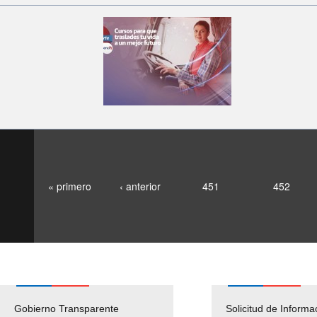
« primero
‹ anterior
451
452
Gobierno Transparente
Pago Proveedores
Solicitud de Informa