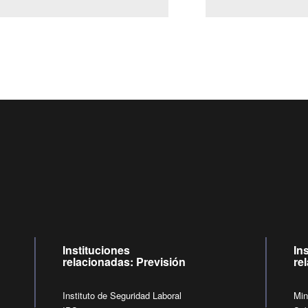
Centro de llamadas: 6007120028, Celular ✽8088 de lunes 
09:00 a 18:00 horas y viernes de 09:00 a 17:00 horas.
de lunes a viernes de 09:00 a 17:00 horas.
Videollamadas
Instituciones
In
relacionadas: Previsión
re
Instituto de Seguridad Laboral
Min