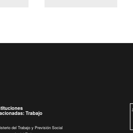
(Servicio Civil)
Ley Lobby
a jueves de
Ingrese su consulta al
Buzón Ciudadano
stituciones
lacionadas: Trabajo
isterio del Trabajo y Previsión Social