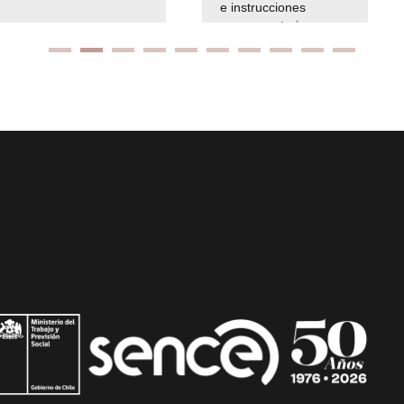
e instrucciones
presuspuetarias