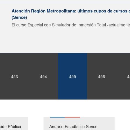
Atención Región Metropolitana: últimos cupos de cursos 
(Sence)
El curso Especial con Simulador de Inmersión Total -actualmente
453
454
455
456
4
ción Pública
Empleos Públicos
Anuario Estadístico Sence
Solicitud Audiencias y