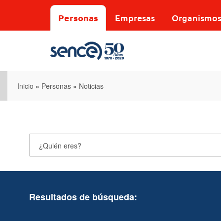
Pasar
al
Personas
Empresas
Organismo
contenido
principal
Inicio
»
Personas
»
Noticias
Resultados de búsqueda: