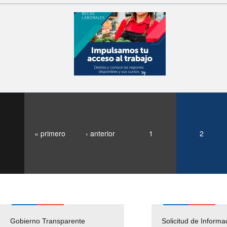
« primero
‹ anterior
1
2
Gobierno Transparente
Pago Proveedores
Solicitud de Informa