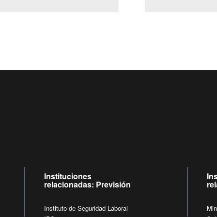
Centro de llamadas: 6007120028, Celular ✽8088 de lunes a juev
09:00 a 18:00 horas y viernes de 09:00 a 17:00 horas.
de lunes a viernes de 09:00 a 17:00 horas.
Videollamadas
Instituciones
In
relacionadas: Previsión
re
Instituto de Seguridad Laboral
Min