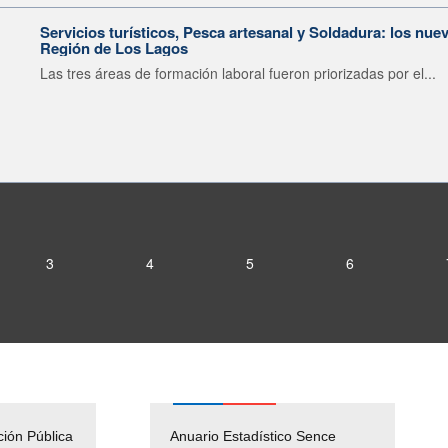
Servicios turísticos, Pesca artesanal y Soldadura: los nu
Región de Los Lagos
Las tres áreas de formación laboral fueron priorizadas por el...
3
4
5
6
ción Pública
Empleos Públicos
Anuario Estadístico Sence
Solicitud Audiencias y