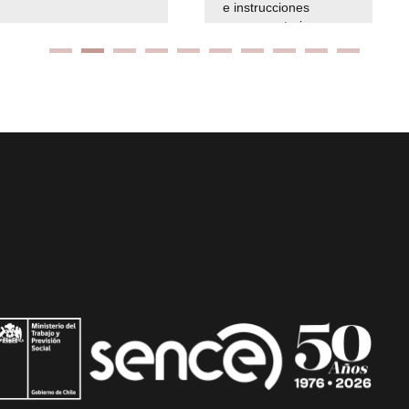
e instrucciones
presuspuetarias