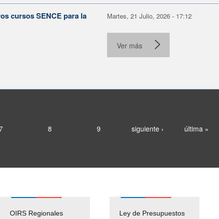
evos cursos SENCE para la
Martes, 21 Julio, 2026 - 17:12
Ver más
7
8
9
siguiente ›
última »
OIRS Regionales
Ley de Presupuestos