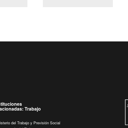
(Servicio Civil)
Ley Lobby
es de
Ingrese su consulta al
Buzón Ciudadano
stituciones
lacionadas: Trabajo
isterio del Trabajo y Previsión Social