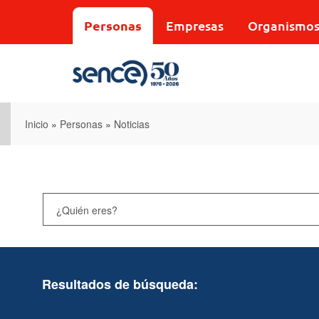
Pasar
al
Personas
Empresas
Organismo
contenido
principal
Inicio
»
Personas
»
Noticias
Resultados de búsqueda: