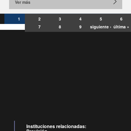
Ver más
1
2
3
4
5
6
7
8
9
siguiente ›
última »
Consultas
Buzón
por:
Ciudadano
6007120028, ✽8088
y
Videollamadas
Instituciones relacionadas: