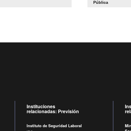
Pública
Centro de llamadas: 6007120028, Celular ✽8088 de lunes
09:00 a 18:00 horas y viernes de 09:00 a 17:00 horas.
Videollamadas
de lunes a viernes de 09:00 a 17:00 horas
Instituciones
In
relacionadas: Previsión
re
Instituto de Seguridad Laboral
Min
Soc