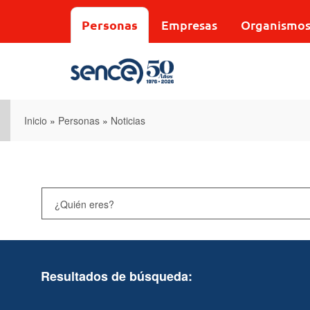
Pasar
al
Personas
Empresas
Organismo
contenido
principal
Inicio
»
Personas
»
Noticias
Resultados de búsqueda: