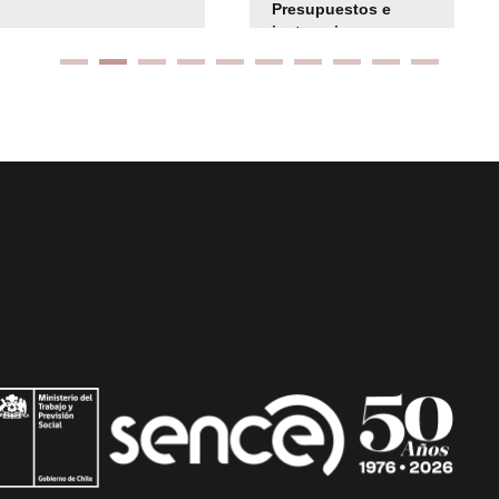
Presupuestos e
instrucciones
presuspuetarias