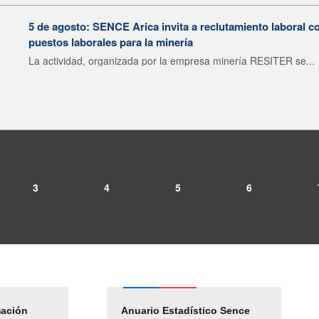
5 de agosto: SENCE Arica invita a reclutamiento laboral c
puestos laborales para la minería
La actividad, organizada por la empresa minería RESITER se...
3
4
5
6
mación
Empleos Públicos
Anuario Estadístico Sence
Solicitud Audiencias