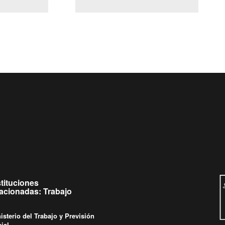
(Servicio Civil)
y Ley Lobby
 a jueves de
Ingrese su consulta al
Buzón Ciudadano
.
stituciones
lacionadas: Trabajo
isterio del Trabajo y Previsión
ial