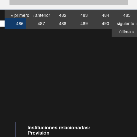
« primero
‹ anterior
482
483
484
485
486
487
488
489
490
siguiente ›
última »
Consultas
Buzón
por:
Ciudadano
6007120028, ✽8088
y
Videollamadas
Instituciones relacionadas:
Previsión