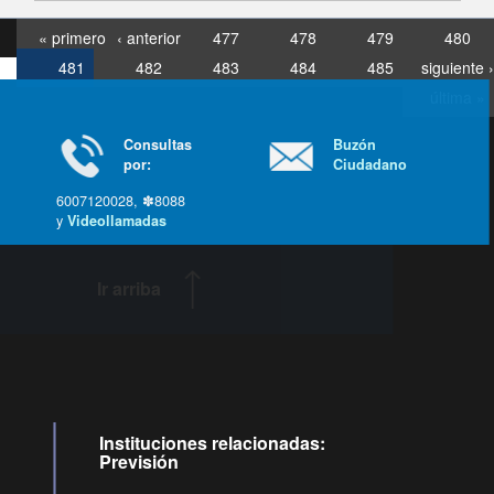
« primero
‹ anterior
477
478
479
480
481
482
483
484
485
siguiente ›
última »
Consultas
Buzón
por:
Ciudadano
6007120028, ✽8088
y
Videollamadas
Ir arriba
Instituciones relacionadas:
Previsión