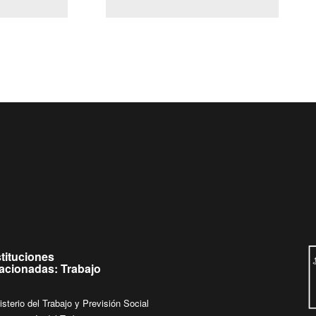
(Servicio Civil)
Ley Lobby
Ingrese su consulta al
Buzón Ciudadano
stituciones
lacionadas: Trabajo
isterio del Trabajo y Previsión Social