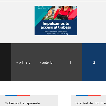
« primero
‹ anterior
1
2
Gobierno Transparente
Pago Proveedores
Solicitud de Informa