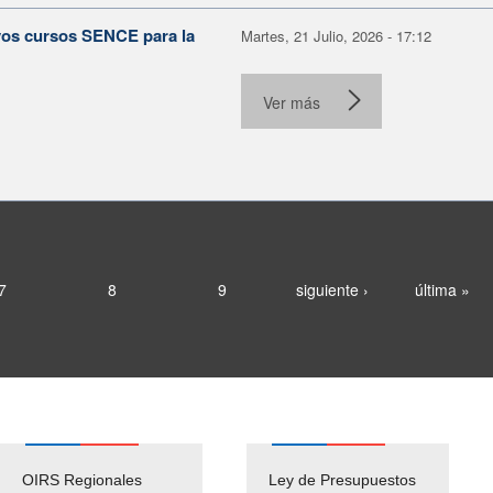
evos cursos SENCE para la
Martes, 21 Julio, 2026 - 17:12
Ver más
7
8
9
siguiente ›
última »
OIRS Regionales
Ley de Presupuestos