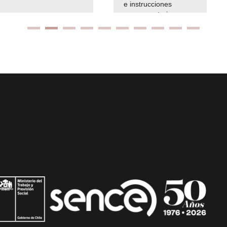
e instrucciones
presuspuetarias