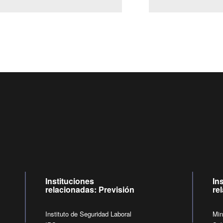
Centro de llamadas: 6007120028, Celular ✽8088 de lunes a jueves de
09:00 a 18:00 horas y viernes de 09:00 a 17:00 horas.
de lunes a viernes de 09:00 a 17:00 horas.
Videollamadas
Instituciones
In
relacionadas: Previsión
re
Instituto de Seguridad Laboral
Min