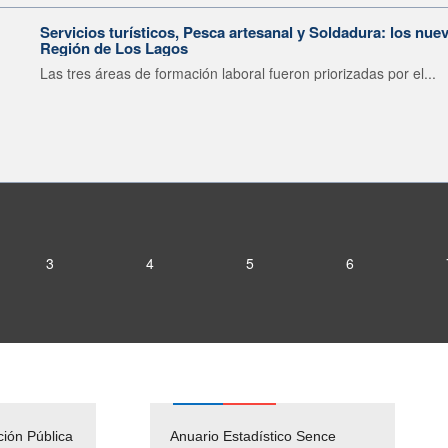
Servicios turísticos, Pesca artesanal y Soldadura: los nu
Región de Los Lagos
Las tres áreas de formación laboral fueron priorizadas por el...
3
4
5
6
ción Pública
Empleos Públicos
Anuario Estadístico Sence
Solicitud Audiencias y