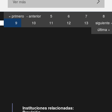
Ver más
« primero
‹ anterior
5
6
7
8
9
10
11
12
13
siguiente ›
última »
Consultas
Buzón
por:
Ciudadano
6007120028, ✽8088
y
Videollamadas
Instituciones relacionadas: