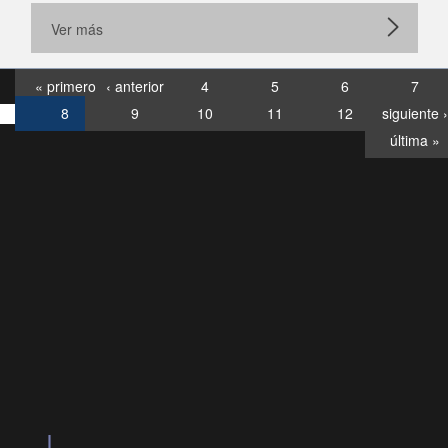
Ver más
« primero
‹ anterior
4
5
6
7
8
9
10
11
12
siguiente ›
última »
Consultas
Buzón
por:
Ciudadano
6007120028, ✽8088
y
Videollamadas