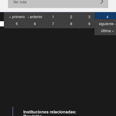
Ver más
« primero
‹ anterior
1
2
3
4
5
6
7
8
9
siguiente ›
última »
Consultas
Buzón
por:
Ciudadano
6007120028, ✽8088
y
Videollamadas
Instituciones relacionadas: