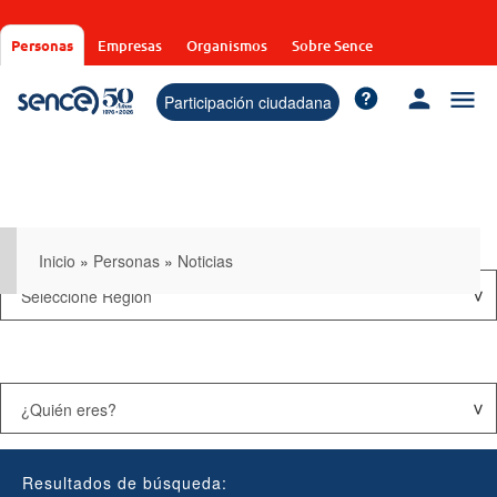
Pasar
al
Personas
Empresas
Organismos
Sobre Sence
contenido
principal
Participación ciudadana
Inicio
»
Personas
»
Noticias
Resultados de búsqueda: