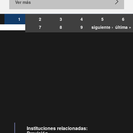
Ver más
1
2
3
4
5
6
7
8
9
siguiente ›
última »
Consultas
Buzón
por:
Ciudadano
6007120028, ✽8088
y
Videollamadas
Instituciones relacionadas: