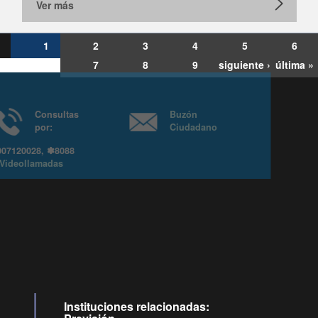
Ver más
1
2
3
4
5
6
7
8
9
siguiente ›
última »
Consultas
Buzón
por:
Ciudadano
6007120028, ✽8088
y
Videollamadas
Instituciones relacionadas: