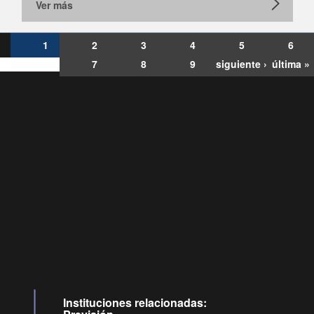
Ver más
1
2
3
4
5
6
7
8
9
siguiente ›
última »
Consultas
Buzón
por:
Ciudadano
6007120028, ✽8088
y
Videollamadas
Instituciones relacionadas: