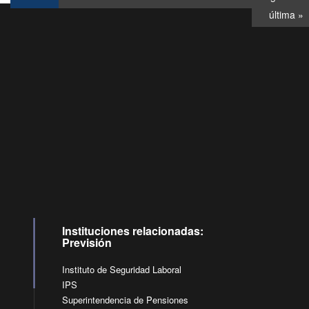
última »
Consultas
Buzón
por:
Ciudadano
6007120028, ✽8088
y
Videollamadas
Instituciones relacionadas:
Previsión
Instituto de Seguridad Laboral
IPS
Superintendencia de Pensiones