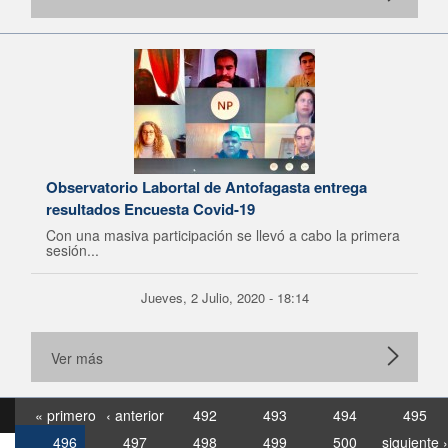
Observatorio Labortal de Antofagasta entrega
resultados Encuesta Covid-19
Con una masiva participación se llevó a cabo la primera
sesión...
Jueves, 2 Julio, 2020 - 18:14
Ver más
« primero
‹ anterior
492
493
494
495
496
497
498
499
500
siguiente ›