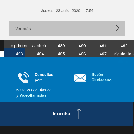
Jueves, 23 Julio, 2020 - 17:56
Ver más
« primero
‹ anterior
489
490
491
492
493
494
495
496
497
siguiente ›
última »
Consultas
Buzón
por:
Ciudadano
6007120028, ✽8088
y
Videollamadas
Ir arriba