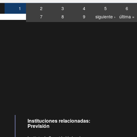
1
2
3
4
5
6
7
8
9
siguiente ›
última »
Consultas
Buzón
por:
Ciudadano
6007120028, ✽8088
y
Videollamadas
Instituciones relacionadas:
Previsión