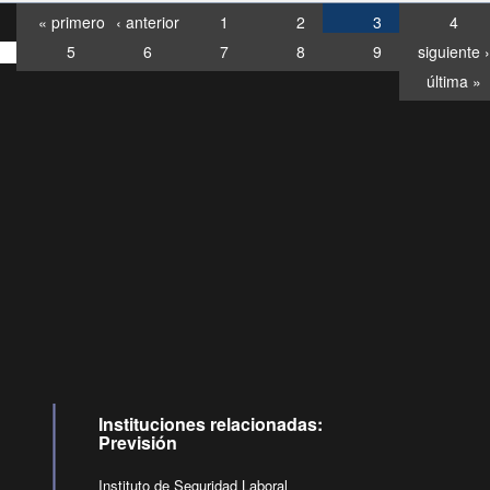
« primero
‹ anterior
1
2
3
4
5
6
7
8
9
siguiente ›
última »
Consultas
Buzón
por:
Ciudadano
6007120028, ✽8088
y
Videollamadas
Instituciones relacionadas:
Previsión
Instituto de Seguridad Laboral