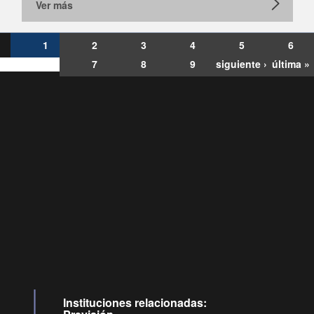
Ver más
1
2
3
4
5
6
7
8
9
siguiente ›
última »
Consultas
Buzón
por:
Ciudadano
6007120028, ✽8088
y
Videollamadas
Instituciones relacionadas: