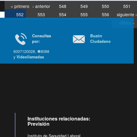
« primero
‹ anterior
548
549
550
551
552
553
554
555
556
siguiente ›
última »
Consultas
Buzón
por:
Ciudadano
6007120028, ✽8088
y
Videollamadas
Ir arriba
Instituciones relacionadas:
Previsión
Instituto de Seguridad Laboral