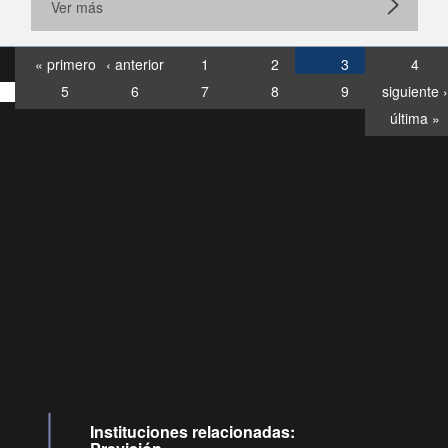
Ver más
« primero
‹ anterior
1
2
3
4
5
6
7
8
9
siguiente ›
última »
Consultas
Buzón
por:
Ciudadano
120028, ✽8088
deollamadas
Instituciones relacionadas: