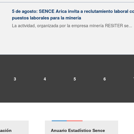
5 de agosto: SENCE Arica invita a reclutamiento laboral c
puestos laborales para la minería
La actividad, organizada por la empresa minería RESITER se...
3
4
5
6
mación
Empleos Públicos
Anuario Estadístico Sence
Solicitud Audiencias