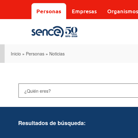
Pasar
al
Personas
Empresas
Organismo
contenido
principal
Inicio
»
Personas
»
Noticias
Resultados de búsqueda: