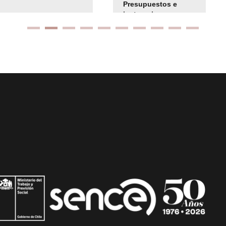
Presupuestos e
instrucciones
presuspuetarias