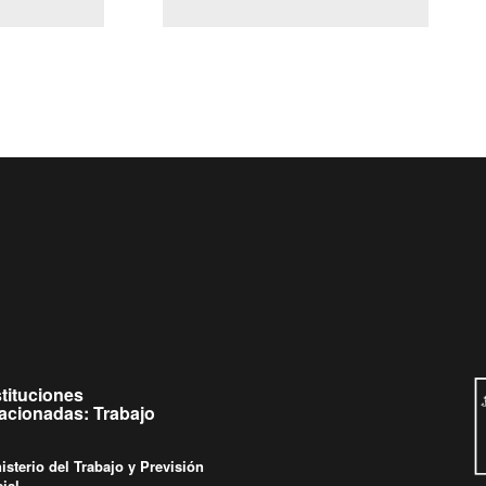
(Servicio Civil)
y Ley Lobby
 jueves de
Ingrese su consulta al
Buzón Ciudadano
stituciones
lacionadas: Trabajo
isterio del Trabajo y Previsión
ial