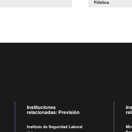
Pública
Centro de llamadas: 6007120028, Celular ✽8088 de lunes a
09:00 a 18:00 horas y viernes de 09:00 a 17:00 horas.
Videollamadas
de lunes a viernes de 09:00 a 17:00 horas.
Instituciones
In
relacionadas: Previsión
re
Instituto de Seguridad Laboral
Min
Soc