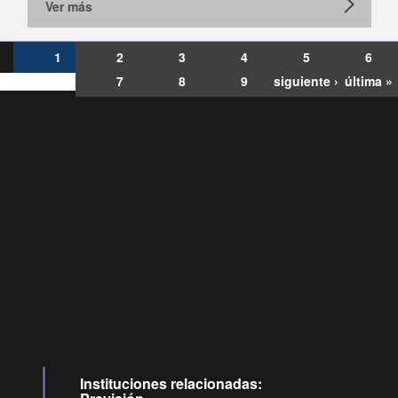
Ver más
1
2
3
4
5
6
7
8
9
siguiente ›
última »
Consultas
Buzón
por:
Ciudadano
6007120028, ✽8088
y
Videollamadas
Instituciones relacionadas: